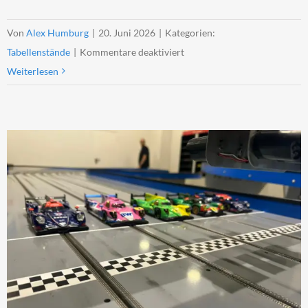
Von
Alex Humburg
|
20. Juni 2026
|
Kategorien:
für
Tabellenstände
|
Kommentare deaktiviert
Tabellenstand
Weiterlesen
Revoslot
für
alle
2026-
27