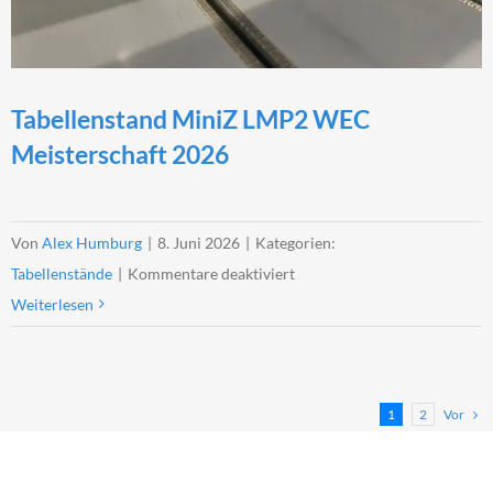
Tabellenstand MiniZ LMP2 WEC
Meisterschaft 2026
Von
Alex Humburg
|
8. Juni 2026
|
Kategorien:
für
Tabellenstände
|
Kommentare deaktiviert
Tabellenstand
Weiterlesen
MiniZ
LMP2
WEC
Vor
1
2
Meisterschaft
2026