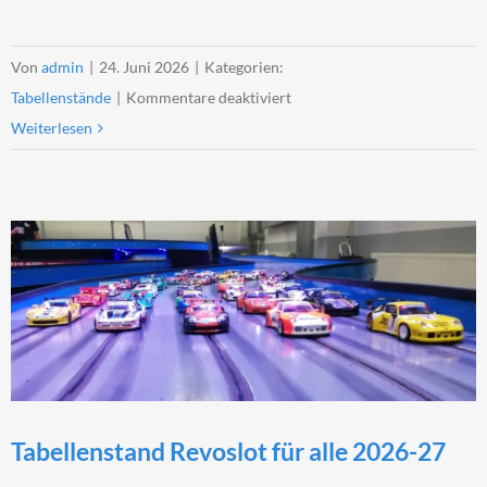
Von
admin
|
24. Juni 2026
|
Kategorien:
für
Tabellenstände
|
Kommentare deaktiviert
Tabellenstand
Weiterlesen
Scaleauto
Pro
2025-
26
Tabellenstand Revoslot für alle 2026-27