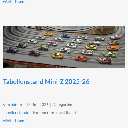
Tabellenstand
Weiterlesen
Youngtimer
2026
Tabellenstand Mini-Z 2025-26
Von
admin
|
17. Juli 2026
|
Kategorien:
für
Tabellenstände
|
Kommentare deaktiviert
Tabellenstand
Weiterlesen