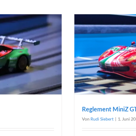
Reglement MiniZ G
Von
Rudi Siebert
|
1. Juni 2