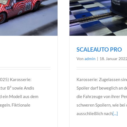
SCALEAUTO PRO
Von
admin
|
18. Januar 202
25) Karosserie:
Karosserie: Zugelassen sin
tur B³ sowie Andis
Spoiler darf beweglich an 
d ein Modell aus dem
die Fahrzeuge von ihrer Pe
geln. Fiktionale
schweren Spoilern, wie bei
ausschließlich nach
[...]