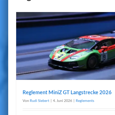
Reglement MiniZ GT Langstrecke 2026
Von
Rudi Siebert
|
4. Juni 2026
|
Reglements