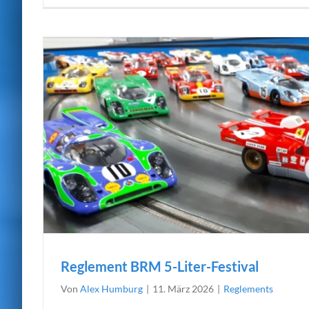
Reglement BRM 5-Liter-Festival
Von
Alex Humburg
|
11. März 2026
|
Reglements