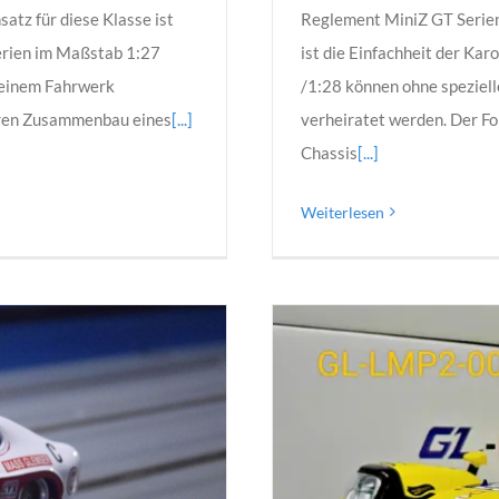
Reglement MiniZ GT Serien
tz für diese Klasse ist
ist die Einfachheit der Kar
serien im Maßstab 1:27
/1:28 können ohne speziel
 einem Fahrwerk
verheiratet werden. Der F
beren Zusammenbau eines
[...]
Chassis
[...]
Weiterlesen