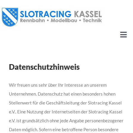
Zum
Inhalt
springen
Nav
ums
HOME
WIR
Datenschutzhinweis
AKTUELLES
KALENDER
Wir freuen uns sehr über Ihr Interesse an unserem
Unternehmen. Datenschutz hat einen besonders hohen
RENNSERIEN
Stellenwert für die Geschäftsleitung der Slotracing Kassel
REGLEMENTS
e.V.. Eine Nutzung der Internetseiten der Slotracing Kassel
ERGEBNISDIENST
e.V. ist grundsätzlich ohne jede Angabe personenbezogener
Daten möglich. Sofern eine betroffene Person besondere
GALERIE