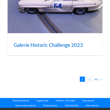
Galerie Historic Challenge 2023
Vor
1
2
Tabellenstände
Ergebnisse
Anfahrt / Kontakt
Impressum
Vereinsdokumente
Datenschutz
Unterkünfte
User-Konto