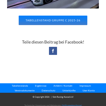
TABELLENSTAND GRUPPE C 2025-26
Teile diesen Beitrag bei Facebook!
Facebook
Tabellenstände
Ergebnisse
Anfahrt / Kontakt
Impressum
Vereinsdokumente
Datenschutz
Unterkünfte
User-Konto
© Copyright
2026 | Slot-Racing-Kassel e.V.
Technische Umsetzung und Webdesgin:
G4 Promotion Kassel