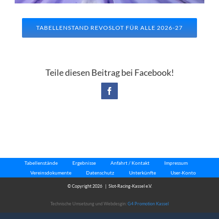
TABELLENSTAND REVOSLOT FÜR ALLE 2026-27
Teile diesen Beitrag bei Facebook!
Facebook
Tabellenstände
Ergebnisse
Anfahrt / Kontakt
Impressum
Vereinsdokumente
Datenschutz
Unterkünfte
User-Konto
© Copyright
2026 | Slot-Racing-Kassel e.V.
Technische Umsetzung und Webdesgin:
G4 Promotion Kassel